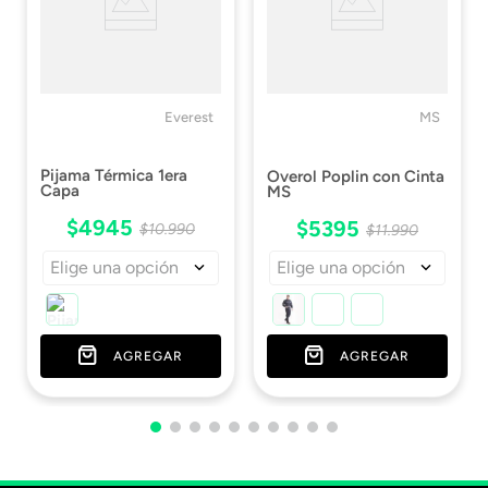
Everest
MS
Pijama Térmica 1era
Overol Poplin con Cinta
Capa
MS
$
4945
$
5395
$
10
.
990
$
11
.
990
Elige una opción
Elige una opción
AGREGAR
AGREGAR