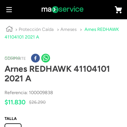
Protección Caída
Arneses
Arnes REDHAWK
41104101 2021 A
SEGMA
COMPARTE
Arnes REDHAWK 41104101
2021 A
Referencia
:
100009838
$
11
.
830
$
26
.
290
TALLA