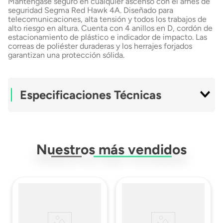
Manténgase seguro en cualquier ascenso con el arnés de
seguridad Segma Red Hawk 4A. Diseñado para
telecomunicaciones, alta tensión y todos los trabajos de
alto riesgo en altura. Cuenta con 4 anillos en D, cordón de
estacionamiento de plástico e indicador de impacto. Las
correas de poliéster duraderas y los herrajes forjados
garantizan una protección sólida.
Especificaciones Técnicas
Modelo
RED HAWK
Nuestros más vendidos
Material
Poliester
Resistencia
2500 KgF
Ficha Técnica
Descargar Ficha
Técnica