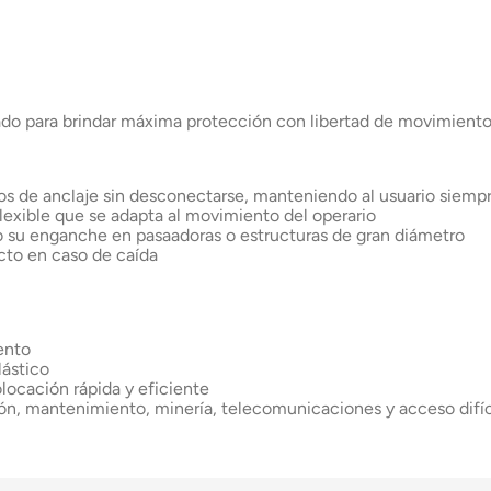
ado para brindar máxima protección con libertad de movimiento 
tos de anclaje sin desconectarse, manteniendo al usuario siemp
lexible que se adapta al movimiento del operario
o su enganche en pasaadoras o estructuras de gran diámetro
cto en caso de caída
ento
lástico
locación rápida y eficiente
ción, mantenimiento, minería, telecomunicaciones y acceso difíci