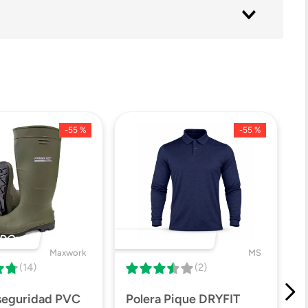
-
55 %
-
55 %
DO 🔥
DESTACADO 🔥
Maxwork
MS
(14)
(2)
 seguridad PVC
Polera Pique DRYFIT