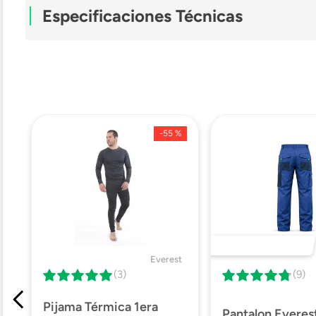
Especificaciones Técnicas
Modelo
Tipo
-
55 %
Material
Mosquetón
Capacidad
DESTACADO 🔥
Everest
(3)
(9)
Pijama Térmica 1era
Pantalon Everes