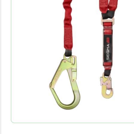
10
.
bota agua