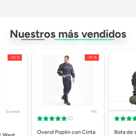
Twin Rex Tipo Y
Nuestros más vendidos
Amortiguador
-
55 %
-
55 %
Poliester
Si
140 Kg
DESTACA
Everest
MS
(2)
Overol Poplin con Cinta
Bota de
t West