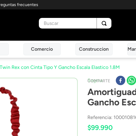
reguntas frecuentes
Buscar
Comercio
Construccion
Mar
Twin Rex con Cinta Tipo Y Gancho Escala Elastico 1.8M
Segma
COMPARTE
Amortiguad
Gancho Esca
Referencia
:
10001081
$
99
.
990