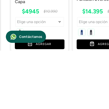
Capa
$
4945
$
14
.
395
$
10
.
990
Elige una opción
Elige una opción
AGREGAR
AGREG
Empresa
Nosotros
Contáctanos