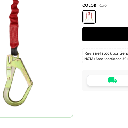
COLOR
:
Rojo
Revisa el stock por tien
NOTA:
Stock desfasado 30 
Tu compra, directo a
puerta
Envío a domicilio en 
Chile