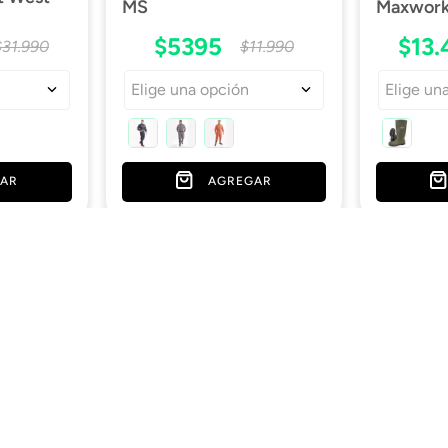
MS
Maxwork 
$
5395
$
13
.
$
31
.
990
$
11
.
990
Elige una opción
Elige un
AR
AGREGAR
Términos legales
Los más elegidos
Políticas de privacidad
Ofertas
Políticas de despacho
Calzado de seguridad