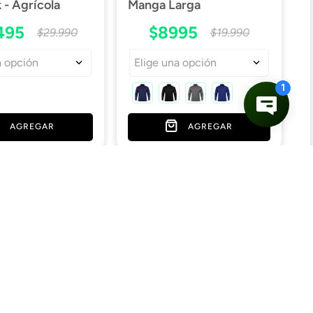
- Agrícola
Manga Larga
495
$
8995
$
29
.
990
$
19
.
990
a opción
Elige una opción
AGREGAR
AGREGAR
¡Se el primero en enterarte de
Medios de pago
nuestras promociones!
Ver medios de pago