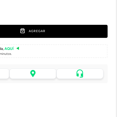
AGREGAR
da,
AQUÍ
minutos.
Asistencia de venta por
 tu
Retiro en tienda sin costo
WhatsApp
pasadas 24 h.
.
Lo atenderá uno de
todo
Elige tu tienda más cercana
nuestros ejecutivos
+56 9 4182 4316