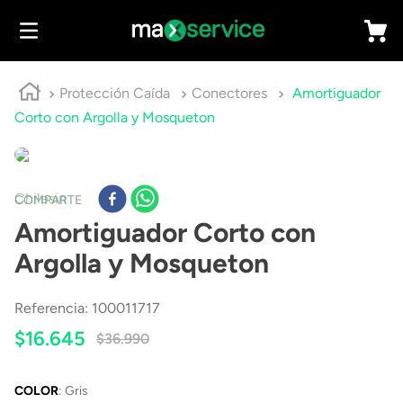
Protección Caída
Conectores
Amortiguador
Corto con Argolla y Mosqueton
Chilesin
COMPARTE
Amortiguador Corto con
Argolla y Mosqueton
Referencia
:
100011717
$
16
.
645
$
36
.
990
COLOR
:
Gris