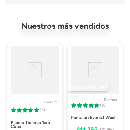
Modelo
AMR0S-
P0AB0(0AB0)
Nuestros más vendidos
Tipo
Amortiguador
Material
Acero, Poliester
Resistencia
2270 Kg
Ficha Técnica
Descargar Ficha
Técnica
DESTACADO 🔥
ISP
Descargar Resolución
Everest
ISP
Everest
(9)
(3)
Pantalon Everest West
Pijama Térmica 1era
Capa
$
14
.
395
$
31
.
990