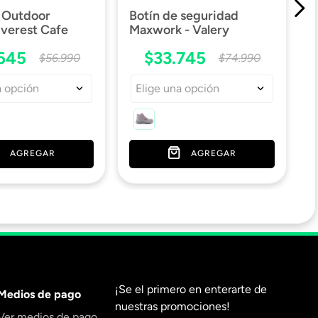
 Outdoor
Botín de seguridad
verest Cafe
Maxwork - Valery
645
$
33
.
745
$
56
.
990
$
74
.
990
a opción
Elige una opción
AGREGAR
AGREGAR
¡Se el primero en enterarte de
Medios de pago
nuestras promociones!
Ver medios de pago