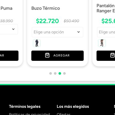
Pantalón
o Puma
Buzo Térmico
Ranger E
$
22
.
720
$
25
.
$
38
.
990
$
50
.
490
Elige una opción
Elige un
AR
AGREGAR
Términos legales
Los más elegidos
Políticas de privacidad
Ofertas