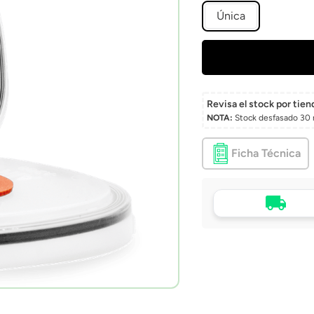
Única
Revisa el stock por tien
NOTA:
Stock desfasado 30 
Ficha Técnica
Tu compra, directo a
puerta
Envío a domicilio en 
Chile