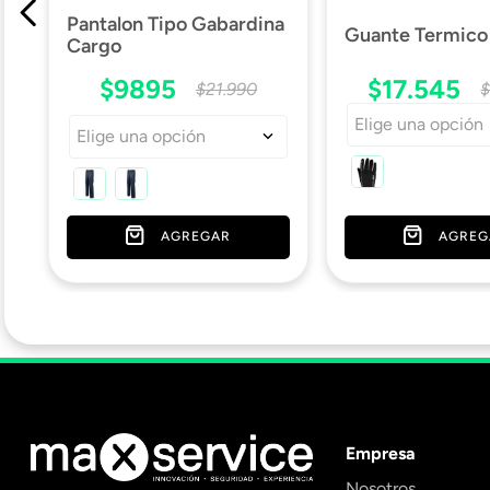
Pantalon Tipo Gabardina
Guante Termic
Cargo
$
9895
$
17
.
545
$
21
.
990
Elige una opción
Elige una opción
AGREGAR
AGREG
Empresa
Nosotros