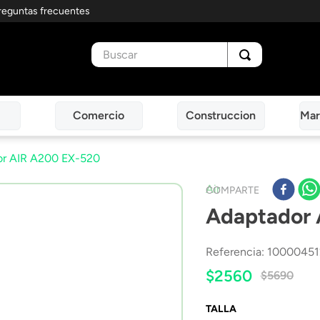
reguntas frecuentes
Buscar
Comercio
Construccion
Mar
or AIR A200 EX-520
Air
COMPARTE
Adaptador 
Referencia
:
10000451
$
2560
$
5690
TALLA