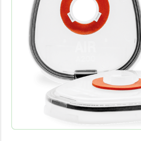
10
.
parka