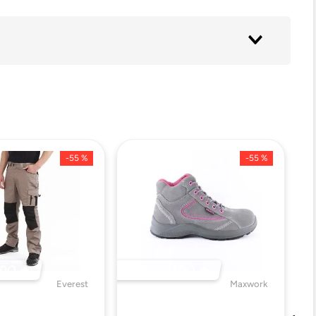
-
55 %
-
55 %
DO 🔥
DESTACADO 🔥
Everest
Maxwork