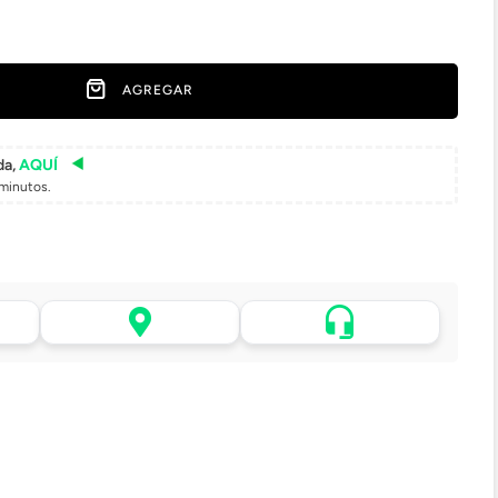
AGREGAR
da,
AQUÍ
minutos.
Asistencia de venta por
 tu
Retiro en tienda sin costo
WhatsApp
pasadas 24 h.
.
Lo atenderá uno de
todo
Elige tu tienda más cercana
nuestros ejecutivos
+56 9 4182 4316