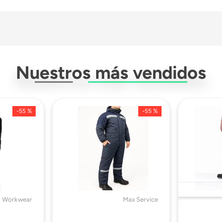
Descargar Ficha Técnica
Nuestros más vendidos
-
55 %
-
55 %
DESTACA
 Workwear
Max Service