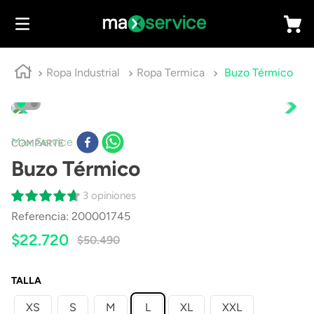
Ropa Industrial
Ropa Termica
Buzo Térmico
Max Service
COMPARTE
Buzo Térmico
3 opiniones
Referencia
:
200001745
$
22
.
720
$
50
.
490
TALLA
XS
S
M
L
XL
XXL