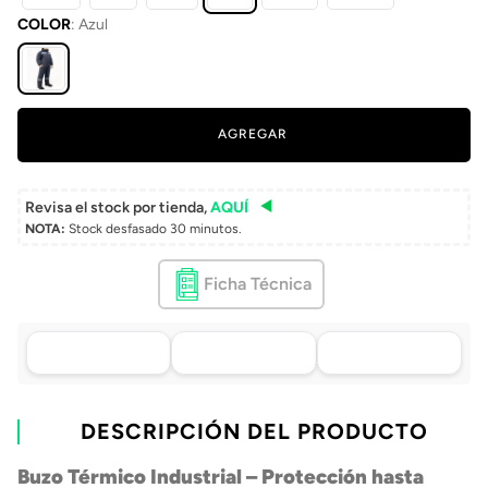
COLOR
:
Azul
AGREGAR
Revisa el stock por tienda,
AQUÍ
NOTA:
Stock desfasado 30 minutos.
Ficha Técnica
Asistencia de venta
Tu compra, directo a
Retiro en tienda sin
por WhatsApp
tu puerta
costo pasadas 24 h.
.
Lo atenderá uno de
Envío a domicilio en
Elige tu tienda más
nuestros ejecutivos
DESCRIPCIÓN DEL PRODUCTO
todo Chile
cercana
+56 9 4182 4316
Buzo Térmico Industrial – Protección hasta