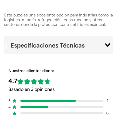
Este buzo es una excelente opción para industrias como la
logística, minería, refrigeración, construcción y otros
sectores donde la protección contra el frío es esencial.
Especificaciones Técnicas
Material Exterior
Oxford
Nuestros clientes dicen:
Material Interior
Franela
4.7
Basado en 3 opiniones
Género
Unisex
5
2
Ficha Técnica
Descargar Ficha
4
Técnica
1
3
0