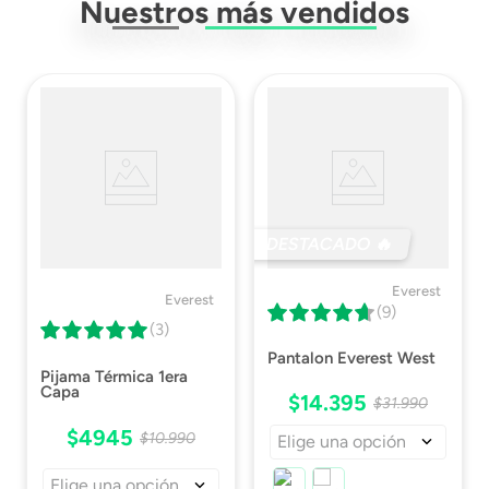
Nuestros más vendidos
DESTACADO 🔥
Everest
Everest
(9)
(3)
Pantalon Everest West
Pijama Térmica 1era
Capa
$
14
.
395
$
31
.
990
$
4945
$
10
.
990
Elige una opción
Elige una opción